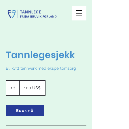
Tannlegesjekk
Bli kvitt tannverk med ekspertomsorg
100
amerikanske
1 t
1
100 US$
dollar
Book nå